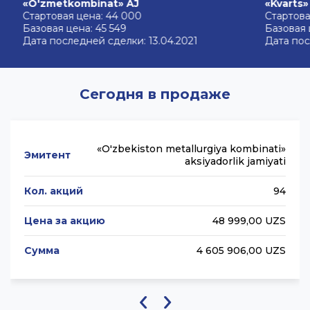
«O'zmetkombinat» AJ
«Kvarts» AJ
Стартовая цена: 44 000
Стартовая цен
Базовая цена: 45 549
Базовая цена: 
Дата последней сделки: 13.04.2021
Дата последне
Сегодня в продаже
«O'zbekiston metallurgiya kombinati»
Эмитент
aksiyadorlik jamiyati
Кол. акций
94
Цена за акцию
48 999,00 UZS
Сумма
4 605 906,00 UZS