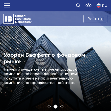
RU
Войты
Уоррен Баффетт о фондовом
рынке
Намного лучше купить очень хорошую
компанию по справедливой цене, чем
покупать ничем не примечательную
компанию по привлекательной цене.