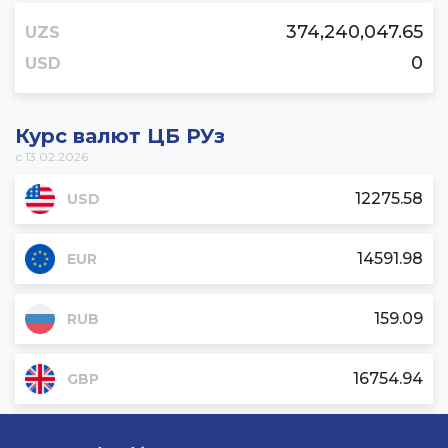
374,240,047.65
UZS
0
USD
Курс валют ЦБ РУз
с 13.02.2026
12275.58
USD
14591.98
EUR
159.09
RUB
16754.94
GBP