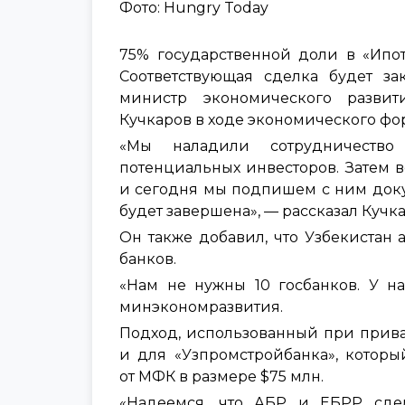
Фото: Hungry Today
75% государственной доли в «Ипот
Соответствующая сделка будет з
министр экономического разв
Кучкаров в ходе экономического фор
«Мы наладили сотрудничество
потенциальных инвесторов. Затем 
и сегодня мы подпишем с ним докум
будет завершена», — рассказал Кучка
Он также добавил, что Узбекистан
банков.
«Нам не нужны 10 госбанков. У на
минэкономразвития.
Подход, использованный при прива
и для «Узпромстройбанка», котор
от МФК в размере $75 млн.
«Надеемся, что АБР и ЕБРР сде