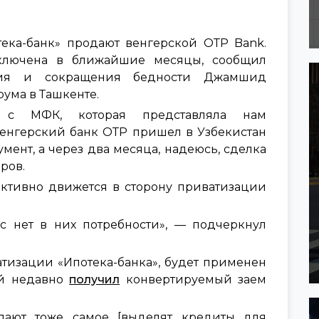
ека-банк» продают венгерской ОТP Bank.
аключена в ближайшие месяцы, сообщил
ития и сокращения бедности Джамшид
ума в Ташкенте.
 с МФК, которая представляла нам
венгерский банк ОТP пришел в Узбекистан
ент, а через два месяца, надеюсь, сделка
ров.
 активно движется в сторону приватизации
с нет в них потребности», — подчеркнул
тизации «Ипотека-банка», будет применен
ый недавно
получил
конвертируемый заем
лают тоже самое [выделят кредиты для