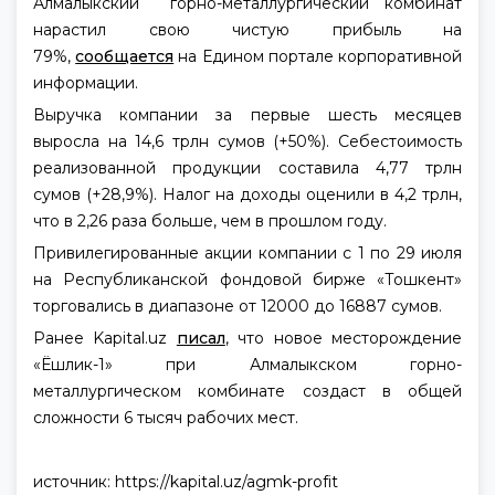
Алмалыкский горно-металлургический комбинат
нарастил свою чистую прибыль на
79%,
сообщается
на Едином портале корпоративной
информации.
Выручка компании за первые шесть месяцев
выросла на 14,6 трлн сумов (+50%). Себестоимость
реализованной продукции составила 4,77 трлн
сумов (+28,9%). Налог на доходы оценили в 4,2 трлн,
что в 2,26 раза больше, чем в прошлом году.
Привилегированные акции компании с 1 по 29 июля
на Республиканской фондовой бирже «Тошкент»
торговались в диапазоне от 12000 до 16887 сумов.
Ранее Kapital.uz
писал
, что новое месторождение
«Ёшлик-1» при Алмалыкском горно-
металлургическом комбинате создаст в общей
сложности 6 тысяч рабочих мест.
источник: https://kapital.uz/agmk-profit