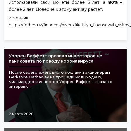
использовали свои монеты более 5 лет, а
80%
–
более 2 лет. Доверие к этому активу растет.
источник:
https://forbes.uz/finances/diversifikatsiya_finansovyih_risko
Уоррен Баффетт призвал инвесторов не
паниковать по поводу коронавируса
После своего ежегодного послания акционерам
Berkshire Hathaway на прошедших выходных,
миллиардер и инвестор Уоррен Баффетт сказал в
интервью...
2 марта 2020