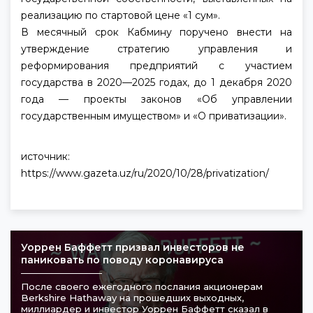
реализацию по стартовой цене «1 сум».
В месячный срок Кабмину поручено внести на
утверждение стратегию управления и
реформирования предприятий с участием
государства в 2020—2025 годах, до 1 декабря 2020
года — проекты законов «Об управлении
государственным имуществом» и «О приватизации».
источник:
https://www.gazeta.uz/ru/2020/10/28/privatization/
Уоррен Баффетт призвал инвесторов не
паниковать по поводу коронавируса
После своего ежегодного послания акционерам
Berkshire Hathaway на прошедших выходных,
миллиардер и инвестор Уоррен Баффетт сказал в