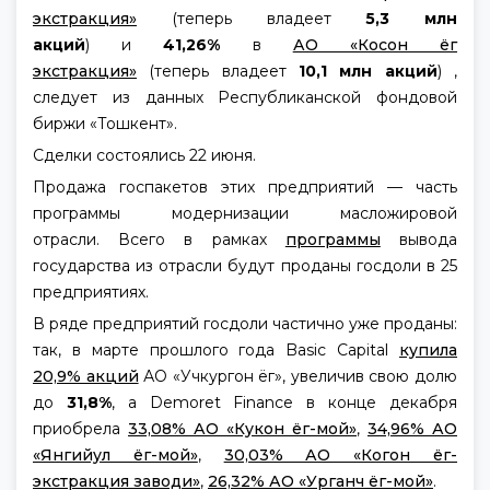
экстракция»
(теперь владеет
5,3 млн
акций
) и
41,26%
в
АО «Косон ёг
экстракция»
(теперь владеет
10,1 млн акций
) ,
следует из данных Республиканской фондовой
биржи «Тошкент».
Сделки состоялись 22 июня.
Продажа госпакетов этих предприятий — часть
программы модернизации масложировой
отрасли. Всего в рамках
программы
вывода
государства из отрасли будут проданы госдоли в 25
предприятиях.
В ряде предприятий госдоли частично уже проданы:
так, в марте прошлого года Basic Capital
купила
20,9% акций
АО «Учкургон ёг», увеличив свою долю
до
31,8%
, а Demoret Finance в конце декабря
приобрела
33,08% АО «Кукон ёг-мой»
,
34,96% АО
«Янгийул ёг-мой»
,
30,03% АО «Когон ёг-
экстракция заводи»
,
26,32% АО «Урганч ёг-мой»
.