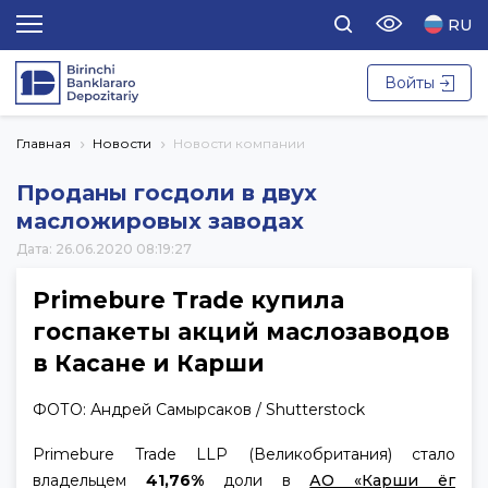
RU
Войты
Главная
Новости
Новости компании
Проданы госдоли в двух
масложировых заводах
Дата: 26.06.2020 08:19:27
Primebure Trade купила
госпакеты акций маслозаводов
в Касане и Карши
ФОТО: Андрей Самырсаков / Shutterstock
Primebure Trade LLP (Великобритания) стало
владельцем
41,76%
доли в
АО «Карши ёг