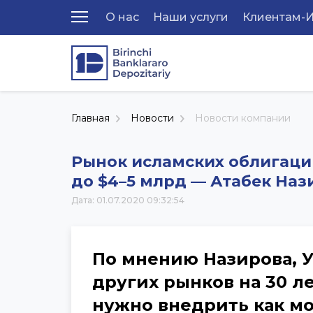
О нас
Наши услуги
Клиентам-
Главная
Новости
Новости компании
Рынок исламских облигаци
до $4–5 млрд — Атабек Наз
Дата: 01.07.2020 09:32:54
По мнению Назирова, У
других рынков на 30 ле
нужно внедрить как м