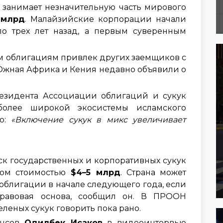
занимает незначительную часть мирового
 млрд
. Малайзийские корпорации начали
ло трех лет назад, а первым суверенным
ым облигациям привлек других заемщиков с
Южная Африка и Кения недавно объявили о
резидента Ассоциации облигаций и сукук
 более широкой экосистемы исламского
то:
«Включение сукук в микс увеличивает
ск государственных и корпоративных сукук
ком стоимостью
$4–5 млрд
. Страна может
облигации в начале следующего года, если
правовая основа, сообщил он. В ПРООН
еленых сукук говорить пока рано.
нсов
Одилбек Исаков
в видеоинтервью