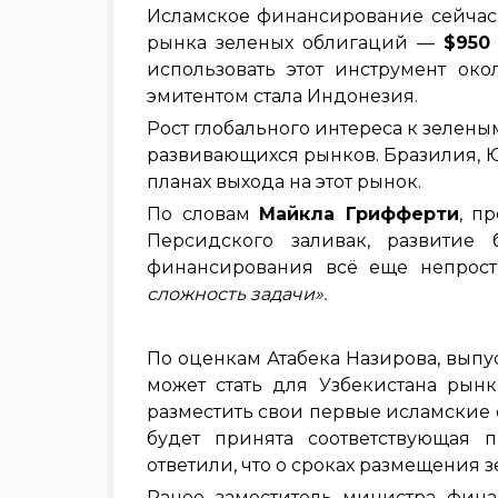
Исламское финансирование сейчас 
рынка зеленых облигаций —
$950
использовать этот инструмент око
эмитентом стала Индонезия.
Рост глобального интереса к зелен
развивающихся рынков. Бразилия, 
планах выхода на этот рынок.
По словам
Майкла Грифферти
, п
Персидского заливак, развитие
финансирования всё еще непрос
сложность задачи».
По оценкам Атабека Назирова, выпу
может стать для Узбекистана рын
разместить свои первые исламские 
будет принята соответствующая 
ответили, что о сроках размещения з
Ранее заместитель министра фина