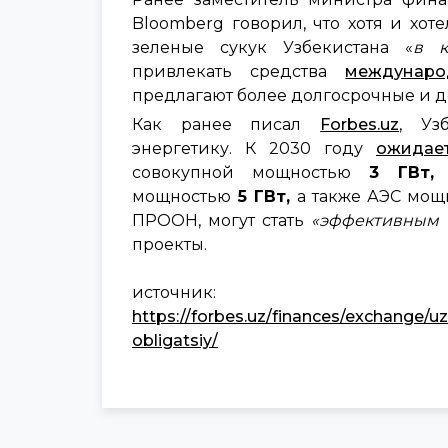
Bloomberg говорил, что хотя и хот
зеленые сукук Узбекистана «
в к
привлекать средства
междунаро
предлагают более долгосрочные и 
Как ранее писал
Forbes.uz
, Уз
энергетику. К 2030 году
ожидае
совокупной мощностью
3 ГВт
мощностью
5 ГВт,
а также АЭС мощ
ПРООН, могут стать
«эффективным 
проекты.
источник:
https://forbes.uz/finances/exchange/uz
obligatsiy/