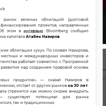
ock
а рынок зеленых облигаций (долговой
 финансирования проектов, направленных
 Об этом в
интервью
Bloomberg сообщил
нка капитала
Атабек Назиров
.
ские облигации сукук. По словам Назирова,
т местных и международных инвесторов и
агентства работает совместно с Программой
развития над созданием правовой основы
вых продуктов»,
— сказал Назиров в
мнению, отстает от других рынков
на
30 лет
.
тала стремится как можно скорее внедрить
— существует потенциал для рынка
ских, так и традиционных.