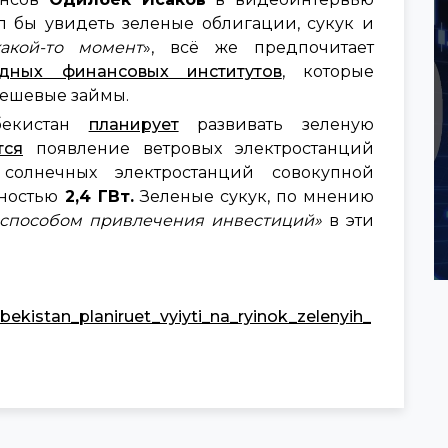
ел бы увидеть зеленые облигации, сукук и
акой-то момент
», всё же предпочитает
дных финансовых институтов
, которые
дешевые займы.
бекистан
планирует
развивать зеленую
тся
появление ветровых электростанций
,
солнечных электростанций совокупной
ностью
2,4 ГВт.
Зеленые сукук, по мнению
способом привлечения инвестиций»
в эти
bekistan_planiruet_vyiyti_na_ryinok_zelenyih_