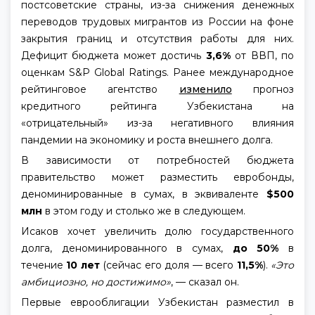
постсоветские страны, из-за снижения денежных
переводов трудовых мигрантов из России на фоне
закрытия границ и отсутствия работы для них.
Дефицит бюджета может достичь
3,6%
от ВВП, по
оценкам S&P Global Ratings. Ранее международное
рейтинговое агентство
изменило
прогноз
кредитного рейтинга Узбекистана на
«отрицательный» из-за негативного влияния
пандемии на экономику и роста внешнего долга.
В зависимости от потребностей бюджета
правительство может разместить евробонды,
деноминированные в сумах, в эквиваленте
$500
млн
в этом году и столько же в следующем.
Исаков хочет увеличить долю государственного
долга, деноминированного в сумах,
до 50%
в
течение
10 лет
(сейчас его доля — всего
11,5%
).
«Это
амбициозно, но достижимо»
, — сказал он.
Первые еврооблигации Узбекистан разместил в