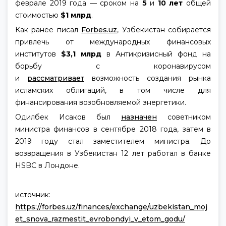
феврале 2019 года — сроком на
5
и
10 лет
общей
стоимостью
$1 млрд
.
Как ранее писал
Forbes.uz
, Узбекистан собирается
привлечь от международных финансовых
институтов
$3,1 млрд
в Антикризисный фонд на
борьбу с коронавирусом
и
рассматривает
возможность создания рынка
исламских облигаций, в том числе для
финансирования возобновляемой энергетики.
Одилбек Исаков был
назначен
советником
министра финансов в сентябре 2018 года, затем в
2019 году стал заместителем министра. До
возвращения в Узбекистан 12 лет работал в банке
HSBC в Лондоне.
источник:
https://forbes.uz/finances/exchange/uzbekistan_moj
et_snova_razmestit_evrobondyi_v_etom_godu/