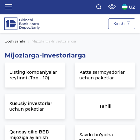
UZ
Kirish
Bosh sahifa
Mijozlarga-Investorlarga
Mijozlarga-Investorlarga
Listing kompaniyalar
Katta sarmoyadorlar
reytingi (Top - 10)
uchun paketlar
Xususiy investorlar
Tahlil
uchun paketlar
Qanday qilib BBD
Savdo bo'yicha
mijoziga aylanish