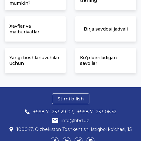
trening
mumkin?
Xavflar va
Birja savdosi jadvali
majburiyatlar
Yangi boshlanuvchilar
Ko'p beriladigan
uchun
savollar
Stirni bilish
+998 71 233 29 07,
+998 71 233 06 52
info@bbd.uz
100047, O'zbekiston Toshkent.sh, Istiqbol ko'chasi, 15