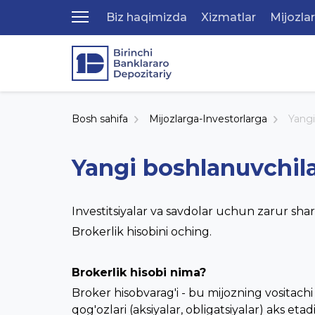
Biz haqimizda
Xizmatlar
Mijozla
Bosh sahifa
Mijozlarga-Investorlarga
Yangi
Yangi boshlanuvchil
Investitsiyalar va savdolar uchun zarur shar
Brokerlik hisobini oching.
Brokerlik hisobi nima?
Broker hisobvarag'i - bu mijozning vositach
qog'ozlari (aksiyalar, obligatsiyalar) aks etadi