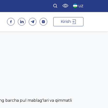
UZ
Kirish
ing barcha pul mablag'lari va qimmatli