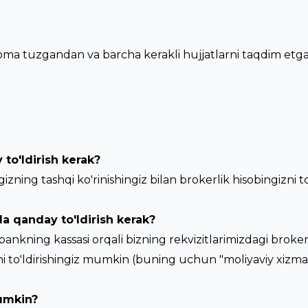
oma tuzgandan va barcha kerakli hujjatlarni taqdim et
 to'ldirish kerak?
izning tashqi ko'rinishingiz bilan brokerlik hisobingizni t
a qanday to'ldirish kerak?
bankning kassasi orqali bizning rekvizitlarimizdagi broker
ni to'ldirishingiz mumkin (buning uchun "moliyaviy xizmatl
mumkin?