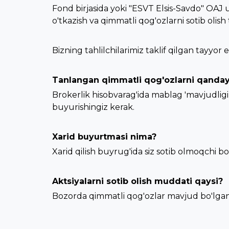
Fond birjasida yoki "ESVT Elsis-Savdo" OAJ u
o'tkazish va qimmatli qog'ozlarni sotib olish t
Bizning tahlilchilarimiz taklif qilgan tayyo
Tanlangan qimmatli qog'ozlarni qanday
Brokerlik hisobvarag'ida mablag 'mavjudligin
buyurishingiz kerak.
Xarid buyurtmasi nima?
Xarid qilish buyrug'ida siz sotib olmoqchi bo'
Aktsiyalarni sotib olish muddati qaysi?
Bozorda qimmatli qog'ozlar mavjud bo'lgan t