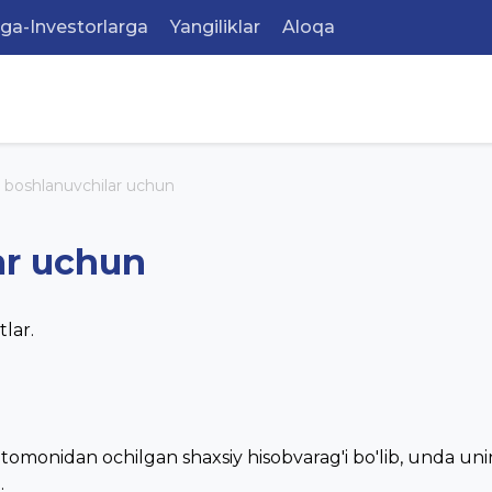
rga-Investorlarga
Yangiliklar
Aloqa
 boshlanuvchilar uchun
ar uchun
tlar.
i tomonidan ochilgan shaxsiy hisobvarag'i bo'lib, unda un
.