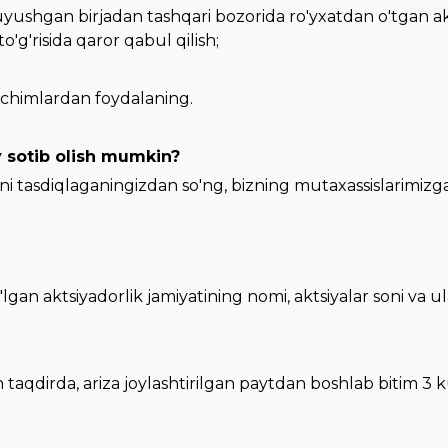
yushgan birjadan tashqari bozorida ro'yxatdan o'tgan akts
o'g'risida qaror qabul qilish;
r echimlardan foydalaning.
 sotib olish mumkin?
i tasdiqlaganingizdan so'ng, bizning mutaxassislarimizga 
lgan aktsiyadorlik jamiyatining nomi, aktsiyalar soni va ula
aqdirda, ariza joylashtirilgan paytdan boshlab bitim 3 k