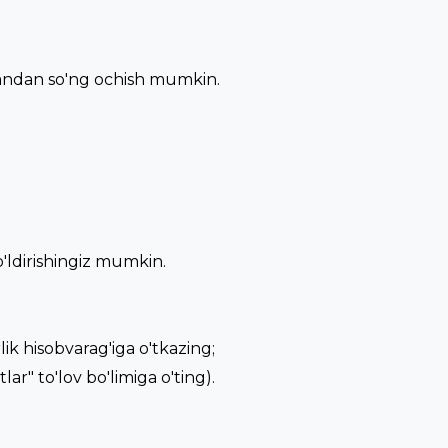
gandan so'ng ochish mumkin.
o'ldirishingiz mumkin.
lik hisobvarag'iga o'tkazing;
ar" to'lov bo'limiga o'ting).