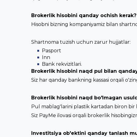
Brokerlik hisobini qanday ochish kerak?
Hisobni bizning kompaniyamiz bilan shartn
Shartnoma tuzish uchun zarur hujjatlar:
Pasport
Inn
Bank rekvizitlari.
Brokerlik hisobini naqd pul bilan qanday
Siz har qanday bankning kassasi orqali o'zing
Brokerlik hisobini naqd bo'lmagan usuld
Pul mablag'larini plastik kartadan biron bir 
Siz PayMe ilovasi orqali brokerlik hisobingiz
Investitsiya ob'ektini qanday tanlash 