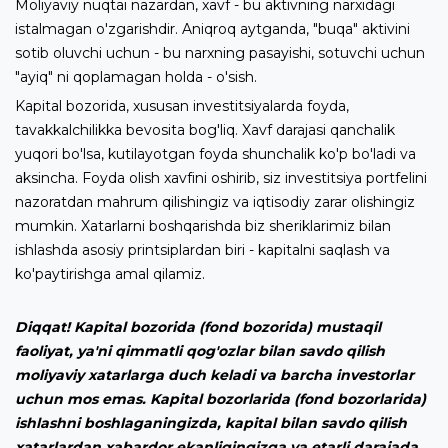
Moliyaviy nuqtai nazardan, xavf - bu aktivning narxidagi
istalmagan o'zgarishdir. Aniqroq aytganda, "buqa" aktivini
sotib oluvchi uchun - bu narxning pasayishi, sotuvchi uchun
"ayiq" ni qoplamagan holda - o'sish.
Kapital bozorida, xususan investitsiyalarda foyda,
tavakkalchilikka bevosita bog'liq. Xavf darajasi qanchalik
yuqori bo'lsa, kutilayotgan foyda shunchalik ko'p bo'ladi va
aksincha. Foyda olish xavfini oshirib, siz investitsiya portfelini
nazoratdan mahrum qilishingiz va iqtisodiy zarar olishingiz
mumkin. Xatarlarni boshqarishda biz sheriklarimiz bilan
ishlashda asosiy printsiplardan biri - kapitalni saqlash va
ko'paytirishga amal qilamiz.
Diqqat! Kapital bozorida (fond bozorida) mustaqil
faoliyat, ya'ni qimmatli qog'ozlar bilan savdo qilish
moliyaviy xatarlarga duch keladi va barcha investorlar
uchun mos emas. Kapital bozorlarida (fond bozorlarida)
ishlashni boshlaganingizda, kapital bilan savdo qilish
xatarlardan xabardor ekanligingizga va etarli darajada