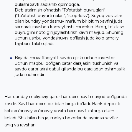
qulashi xavfi saqlanib qolmoqda.
Deb atalmish o'rnatish "To'xtatish buyruqlari"
("to'xtatish buyurtmalari", "stop-loss"). Suyuq vositalar
bilan bunday yondashuv ma'lum bir bitim xavfini juda
samarali ravishda kamaytirishi mumkin. Biroq, to'xtash
buyrug'ini noto'g'ri joylashtirish xavfi mavjud. Shuning
uchun ushbu yondashuvni qo'llash juda ko'p amaliy
tajribani talab qiladi.
Birjada muvaffaqiyatli savdo qilish uchun investor
uchun maqbul bo'lgan xatar darajasini tushunish va
savdo qarorlarini qabul qilishda bu darajadan oshmaslik
juda muhimdir.
Har qanday moliyaviy qaror har doim xavf mavjud bo'lganda
xosdir. Xavf har doim biz bilan birga bo'ladi. Bank depoziti
kabi an'anaviy an'anaviy vosita ham xavf-xatarga duch
keladi. Shu bilan birga, moliya bozorlarida ayniqsa xavflar
aniq va ravshan.