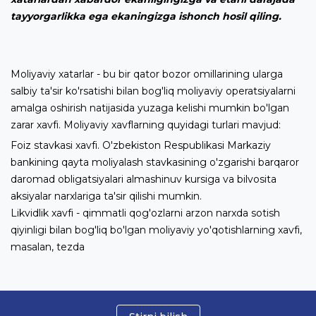
tayyorgarlikka ega ekaningizga ishonch hosil qiling.
Moliyaviy xatarlar - bu bir qator bozor omillarining ularga
salbiy ta'sir ko'rsatishi bilan bog'liq moliyaviy operatsiyalarni
amalga oshirish natijasida yuzaga kelishi mumkin bo'lgan
zarar xavfi. Moliyaviy xavflarning quyidagi turlari mavjud:
Foiz stavkasi xavfi. O'zbekiston Respublikasi Markaziy
bankining qayta moliyalash stavkasining o'zgarishi barqaror
daromad obligatsiyalari almashinuv kursiga va bilvosita
aksiyalar narxlariga ta'sir qilishi mumkin.
Likvidlik xavfi - qimmatli qog'ozlarni arzon narxda sotish
qiyinligi bilan bog'liq bo'lgan moliyaviy yo'qotishlarning xavfi,
masalan, tezda