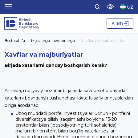
UZ
Kirish
Bosh sahifa
Mijozlarga-Investorlarga
Xavflar va majburiyatlar
Xavflar va majburiyatlar
Birjada xatarlarni qanday boshqarish kerak?
Amalda, moliyaviy bozorlar birjalarida savdo-sotiq paytida
xatarlarni boshqarish tushunchasi ikkita falsafiy printsiplardan
biriga asoslanadi:
Uzoq muddatli portfel investitsiyalari uchun - portfelni
diversifikatsiya qilish (taqsimlash) bo'yicha. 15-20
emitentlar bilan (iqtisodiyotning turli sohalarida)
ma'lum bir emitent bilan bog'liq xatarlar sezilarli
darajada kamayadi. Biroq, umuman olganda bozorning