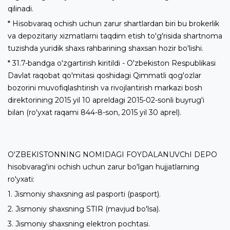
qilinadi.
* Hisobvaraq ochish uchun zarur shartlardan biri bu brokerlik
va depozitariy xizmatlarni taqdim etish to'g'risida shartnoma
tuzishda yuridik shaxs rahbarining shaxsan hozir bo'lishi.
* 31.7-bandga o'zgartirish kiritildi - O'zbekiston Respublikasi
Davlat raqobat qo'mitasi qoshidagi Qimmatli qog'ozlar
bozorini muvofiqlashtirish va rivojlantirish markazi bosh
direktorining 2015 yil 10 apreldagi 2015-02-sonli buyrug'i
bilan (ro'yxat raqami 844-8-son, 2015 yil 30 aprel).
O'ZBEKISTONNING NOMIDAGI FOYDALANUVChI DEPO
hisobvarag'ini ochish uchun zarur bo'lgan hujjatlarning
ro'yxati:
1. Jismoniy shaxsning asl pasporti (pasport).
2. Jismoniy shaxsning STIR (mavjud bo'lsa).
3. Jismoniy shaxsning elektron pochtasi.