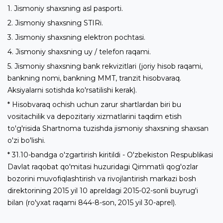
1. Jismoniy shaxsning asl pasporti.
2. Jismoniy shaxsning STIRi.
3. Jismoniy shaxsning elektron pochtasi.
4. Jismoniy shaxsning uy / telefon raqami.
5. Jismoniy shaxsning bank rekvizitlari (joriy hisob raqami,
bankning nomi, bankning MMT, tranzit hisobvaraq.
Aksiyalarni sotishda ko'rsatilishi kerak).
* Hisobvaraq ochish uchun zarur shartlardan biri bu
vositachilik va depozitariy xizmatlarini taqdim etish
to'g'risida Shartnoma tuzishda jismoniy shaxsning shaxsan
o'zi bo'lishi.
* 31.10-bandga o'zgartirish kiritildi - O'zbekiston Respublikasi
Davlat raqobat qo'mitasi huzuridagi Qimmatli qog'ozlar
bozorini muvofiqlashtirish va rivojlantirish markazi bosh
direktorining 2015 yil 10 apreldagi 2015-02-sonli buyrug'i
bilan (ro'yxat raqami 844-8-son, 2015 yil 30-aprel).