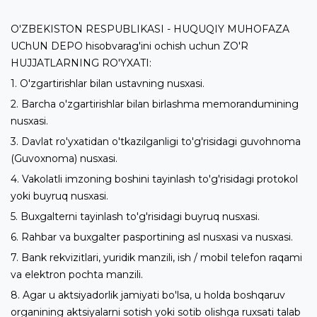
O'ZBEKISTON RESPUBLIKASI - HUQUQIY MUHOFAZA
UChUN DEPO hisobvarag'ini ochish uchun ZO'R
HUJJATLARNING RO'YXATI:
1. O'zgartirishlar bilan ustavning nusxasi.
2. Barcha o'zgartirishlar bilan birlashma memorandumining
nusxasi.
3. Davlat ro'yxatidan o'tkazilganligi to'g'risidagi guvohnoma
(Guvoxnoma) nusxasi.
4. Vakolatli imzoning boshini tayinlash to'g'risidagi protokol
yoki buyruq nusxasi.
5. Buxgalterni tayinlash to'g'risidagi buyruq nusxasi.
6. Rahbar va buxgalter pasportining asl nusxasi va nusxasi.
7. Bank rekvizitlari, yuridik manzili, ish / mobil telefon raqami
va elektron pochta manzili.
8. Agar u aktsiyadorlik jamiyati bo'lsa, u holda boshqaruv
organining aktsiyalarni sotish yoki sotib olishga ruxsati talab