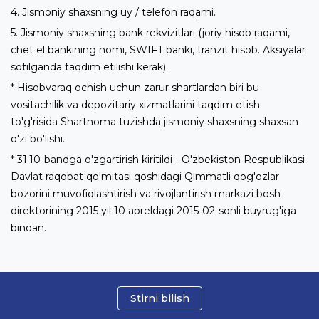
4. Jismoniy shaxsning uy / telefon raqami.
5. Jismoniy shaxsning bank rekvizitlari (joriy hisob raqami,
chet el bankining nomi, SWIFT banki, tranzit hisob. Aksiyalar
sotilganda taqdim etilishi kerak).
* Hisobvaraq ochish uchun zarur shartlardan biri bu
vositachilik va depozitariy xizmatlarini taqdim etish
to'g'risida Shartnoma tuzishda jismoniy shaxsning shaxsan
o'zi bo'lishi.
* 31.10-bandga o'zgartirish kiritildi - O'zbekiston Respublikasi
Davlat raqobat qo'mitasi qoshidagi Qimmatli qog'ozlar
bozorini muvofiqlashtirish va rivojlantirish markazi bosh
direktorining 2015 yil 10 apreldagi 2015-02-sonli buyrug'iga
binoan.
Stirni bilish