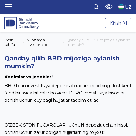
UZ
Kirish
Bosh
Mijozlarga-
Qanday qilib BBD mijoziga aylanish
sahifa
Investorlarga
mumkin?
Qanday qilib BBD mijoziga aylanish
mumkin?
Xonimlar va janoblar!
BBD bilan investitsiya depo hisob raqamini oching. Toshkent
fond birjasida bitimlar bo'yicha DEPO investitsiya hisobini
ochish uchun quyidagi hujjatlar taqdim etiladi:
O'ZBEKISTON FUQAROLARI UChUN depozit uchun hisob
ochish uchun zarur bo'lgan hujjatlarning ro'yxati: