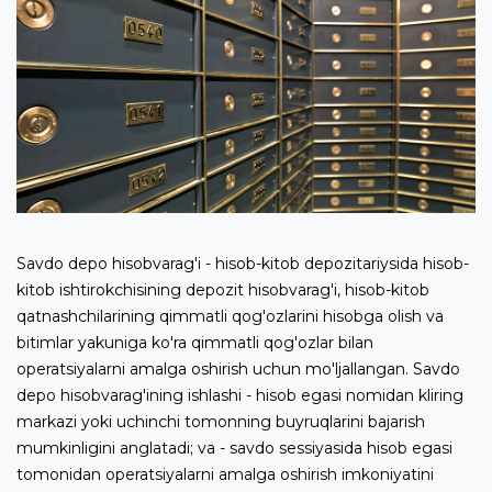
Savdo depo hisobvarag'i - hisob-kitob depozitariysida hisob-
kitob ishtirokchisining depozit hisobvarag'i, hisob-kitob
qatnashchilarining qimmatli qog'ozlarini hisobga olish va
bitimlar yakuniga ko'ra qimmatli qog'ozlar bilan
operatsiyalarni amalga oshirish uchun mo'ljallangan. Savdo
depo hisobvarag'ining ishlashi - hisob egasi nomidan kliring
markazi yoki uchinchi tomonning buyruqlarini bajarish
mumkinligini anglatadi; va - savdo sessiyasida hisob egasi
tomonidan operatsiyalarni amalga oshirish imkoniyatini