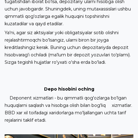
tugatishdan iborat bo'lsa, depozitariy ularni hisobga olish
uchun javobgardir. Shuningdek, uning mutaxassislari ushbu
qimmatli qog'ozlarga egalik huquqini topshirishni
kuzatadilar va qayd etadilar.
Ya'ni, agar siz aktsiyalar yoki obligatsiyalar sotib olishni
rejalashtirmoqchi bo'lsangiz, ularni biron bir joyga
kreditlashingiz kerak. Buning uchun depozitariyda depozit
hisobvarag'i ochiladi (ma'lum bir depozit yozuvlari to'plami).
Sizga tegishli hujjatlar ro'yxati o'sha erda bo'ladi.
Depo hisobini oching
Deponent xizmatlari - bu qimmatli qog'ozlarga bo'lgan
huquqlarni saqlash va hisobga olish bilan bog'liq xizmatlar.
BBD xar xil toifadagi xaridorlarga mo'ljallangan uchta tarif
rejalarini taklif etadi.