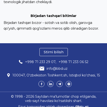
texnologik jihatdan cheklaydi.
Birjadan tashqari bitimlar
Birjadan tashqari bozor - sotish va sotib olish, garovga
qo'yish, qimmatli qog'ozlarni meros qilib olinadigan bozor.
Stirni bilish
+998 71 233 29 07,
+998 71 233 06 52
info@bbd.uz
100047, O'zbekiston Toshkent.sh, Istiqbol ko'chasi, 15
© 1998 - 2026 Saytdan ma’lumotlar chop etilganda,
veb-sayt havolasi ko’rsatilishi shart.
Esys tomonidan ishlab chiqarilgan