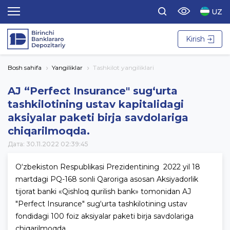
UZ
Kirish
Bosh sahifa
Yangiliklar
Tashkilot yangiliklari
AJ “Perfect Insurance" sug‘urta
tashkilotining ustav kapitalidagi
aksiyalar paketi birja savdolariga
chiqarilmoqda.
Дата: 30.11.2022 02:39:45
O‘zbekiston Respublikasi Prezidentining 2022 yil 18
martdagi PQ-168 sonli Qaroriga asosan Aksiyadorlik
tijorat banki «Qishloq qurilish bank» tomonidan AJ
"Perfect Insurance" sug‘urta tashkilotining ustav
fondidagi 100 foiz aksiyalar paketi birja savdolariga
chiqarilmoqda.