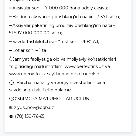
➖Aksiyalar soni – 7 000 000 dona oddiy aksiya;
➖Bir dona aksiyaning boshlang‘ich narxi – 7 371 so‘m;
➖Aksiyalar paketining umumiy boshlang‘ich narxi –
51 597 000 000,00 so‘m;
➖Savdo tashkilotchisi – “Toshkent RFB” AJ;
➖Lotlar soni – 1 ta .
👆Jamiyat faoliyatiga oid va moliyaviy ko‘rsatkichlari
to‘g‘risidagi ma’lumotlarni www.perfectins.uz va
www.openinfo.uz saytlaridan olish mumkin.
⭕️ Barcha mahalliy va xorijiy investorlarni birja
savdolariga taklif etib qolamiz.
QO‘ShIMChA MA’LUMOTLAR UChUN:
🌐: z.yusupov@qqb.uz
☎️: (78) 150-76-65