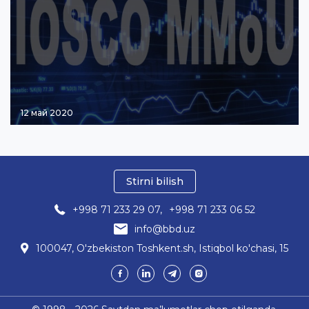
12 май 2020
Stirni bilish
+998 71 233 29 07,
+998 71 233 06 52
info@bbd.uz
100047, O'zbekiston Toshkent.sh, Istiqbol ko'chasi, 15