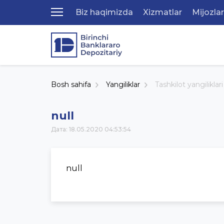
Biz haqimizda
Xizmatlar
Mijozla
Bosh sahifa
Yangiliklar
Tashkilot yangiliklari
null
Дата: 18.05.2020 04:53:54
null