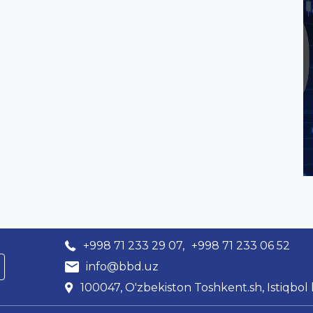
+998 71 233 29 07,
+998 71 233 06 52
info@bbd.uz
100047, O'zbekiston Toshkent.sh, Istiqbol k