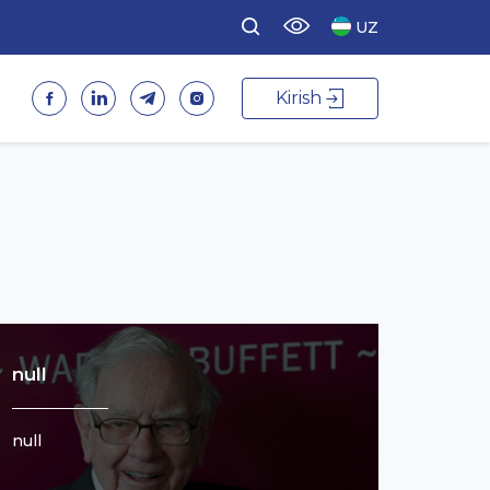
UZ
Kirish
null
null