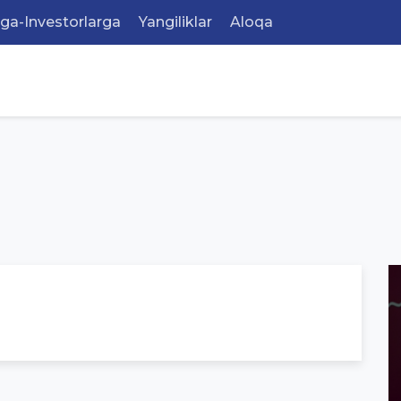
rga-Investorlarga
Yangiliklar
Aloqa