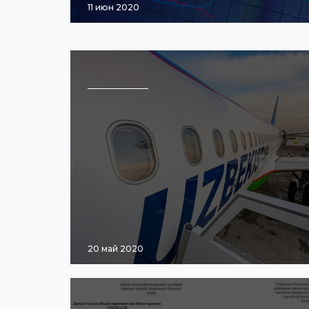
11 июн 2020
20 май 2020