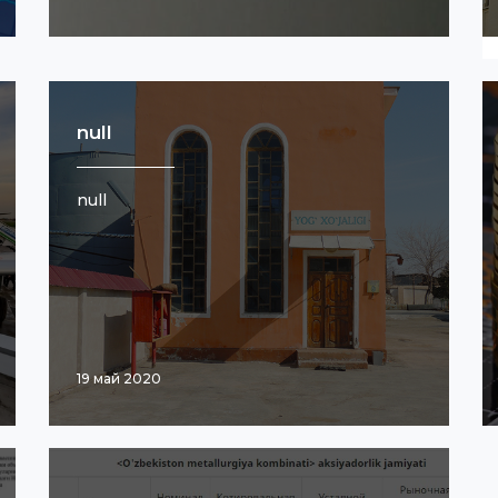
null
null
19 май 2020