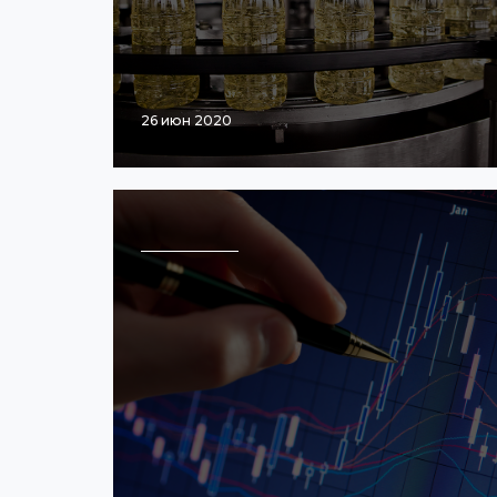
26 июн 2020