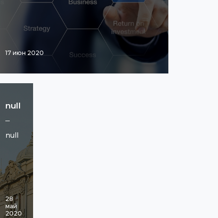
17 июн 2020
null
null
28
май
2020