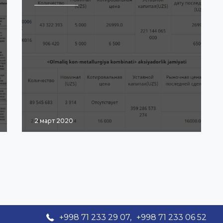
2 март 2020
+998 71 233 29 07,
+998 71 233 06 52