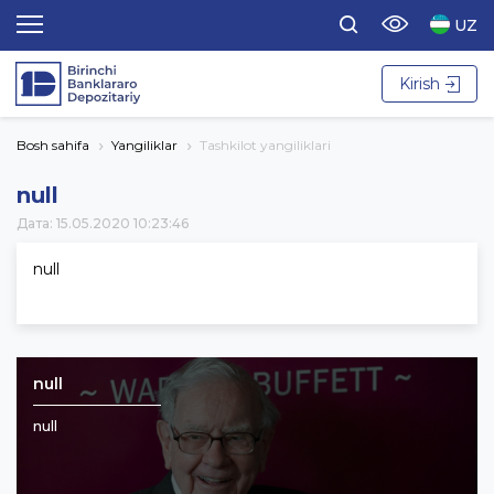
UZ
Kirish
Bosh sahifa
Yangiliklar
Tashkilot yangiliklari
null
Дата: 15.05.2020 10:23:46
null
null
null