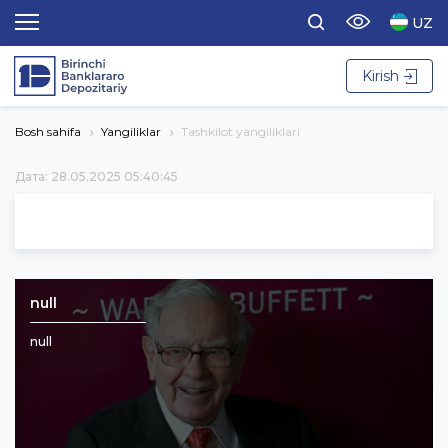
UZ
Kirish
Bosh sahifa
Yangiliklar
Tashkilot yangiliklari
Дата: 28.05.2025 05:40:45
null
null